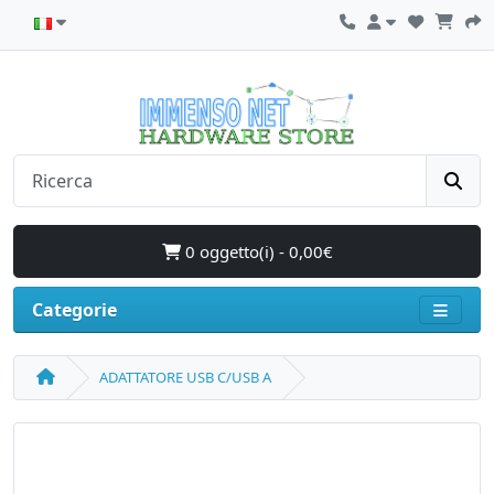
0 oggetto(i) - 0,00€
Categorie
ADATTATORE USB C/USB A